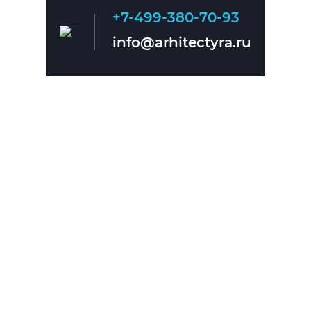
+7-499-380-70-93
Главная
О нас
info@arhitectyra.ru