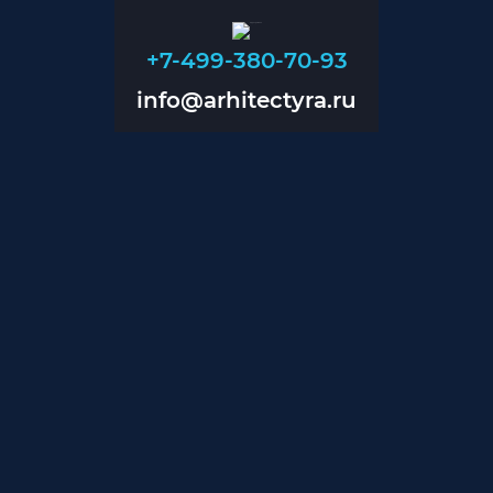
+7-499-380-70-93
info@arhitectyra.ru
+7-499-380-70-93
info@arhitectyra.ru
Главная
О нас
Проекты
Прайс
Контакты
Блог
Дизайн помещений
Дизайн магазинов
Дизайн коттеджей
Проектирование инженерии
Проектирование вентиляции