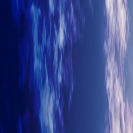
+7-499-380-70-93
info@arhitectyra.ru