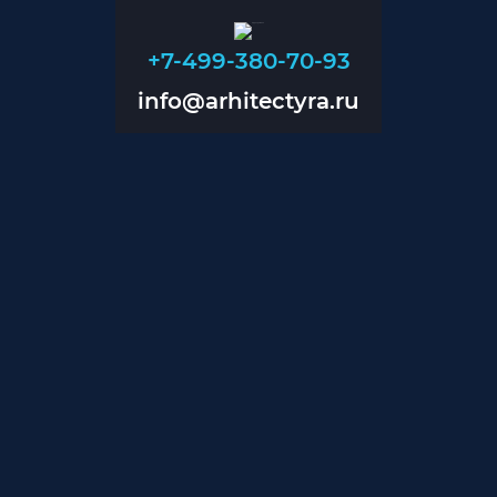
+7-499-380-70-93
info@arhitectyra.ru
+7-499-380-70-93
info@arhitectyra.ru
Главная
О нас
Проекты
Прайс
Контакты
Блог
Дизайн помещений
Дизайн магазинов
Дизайн коттеджей
Проектирование инженерии
Проектирование вентиляции