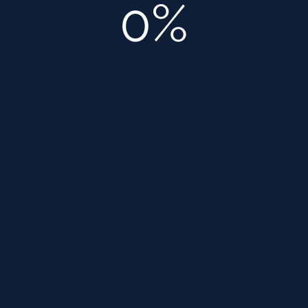
0%
одном месте (АР, КР, ЭГ, ЭО, ЭС, ЭМ,
ЭН, ОВ, ВК, ОВиК, ТМ, АК, СС и т.д.).
Вы получаете индивидуальный
подход.
В итоге вас ожидает превосходный
результат.
Что получают наши клиенты:
Улучшение инфраструктуры объекта.
Согласование разработанной
документации в госорганах.
Мы выдаем проекты со всеми
необходимыми документами:
лицензиями, разрешениями и