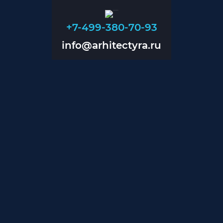
+7-499-380-70-93
info@arhitectyra.ru
+7-499-380-70-93
info@arhitectyra.ru
Главная
О нас
Проекты
Прайс
Контакты
Блог
Дизайн помещений
Дизайн магазинов
Дизайн коттеджей
Проектирование инженерии
Проектирование вентиляции