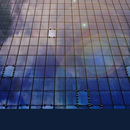
В исходных данных обязательно содержатся такие
пункты:
сфера деятельности офиса;
площадь помещения и план;
планируемое количество постоянных сотрудников и
ежедневный поток клиентов;
предположительное количество личных и групповых
рабочих мест;
специфика и тонкости рабочего процесса.
В ТЗ указываются: наименование проекта, адрес и
местоположение объекта, для которого
разрабатывается дизайн, бюджет реализации заказа и
другое.
Важно! Рекомендуется
заключить договор на