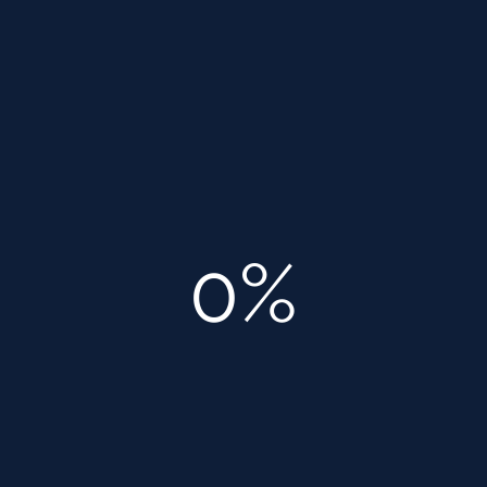
предоставление услуг, где
подробно описываются
обязанности и права каждой из
сторон. Главные пункты,
которые входят в соглашения, –
это дата выполнения заказа,
перечень оказываемых услуг и
0%
сроки их финансирования,
перечень документов,
входящих в пакет проектной
документации.