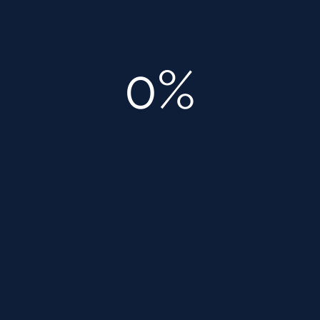
касания к проводам.
План (карта) размещения розеток, осветительных
приборов и бытового оборудования, чья заявленная
0%
в инструкции максимальная мощность более 1,5 кВт.
Спецификации по подбору техники и подробные
рекомендации монтажникам.
*Когда собственником предусматривается
обустройство теплых полов, климатического
оборудования, все это также указывается на схеме
управления электрической системой.