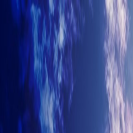
+7-499-380-70-93
info@arhitectyra.ru