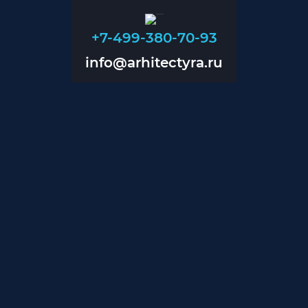
+7-499-380-70-93
info@arhitectyra.ru
+7-499-380-70-93
info@arhitectyra.ru
Главная
О нас
Проекты
Прайс
Контакты
Блог
Дизайн помещений
Дизайн магазинов
Дизайн коттеджей
Проектирование инженерии
Проектирование вентиляции