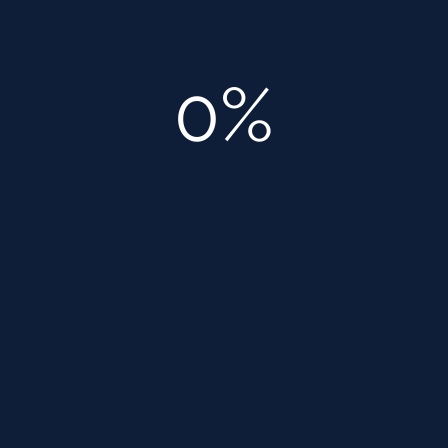
0%
Разновидности пластиковых изделий. Любой из видов
пластиковых труб доступен по цене, легок в монтаже и
всегда в наличии.
Пластиковые, что очень удобно, бывают разных
цветов и тем самым помогают маркировать
трубопровод системы: