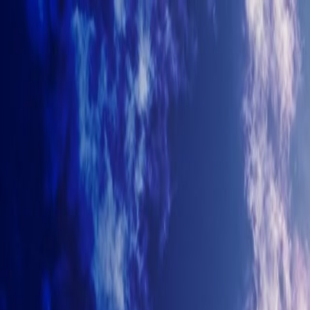
+7-499-380-70-93
info@arhitectyra.ru