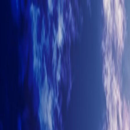
+7-499-380-70-93
info@arhitectyra.ru