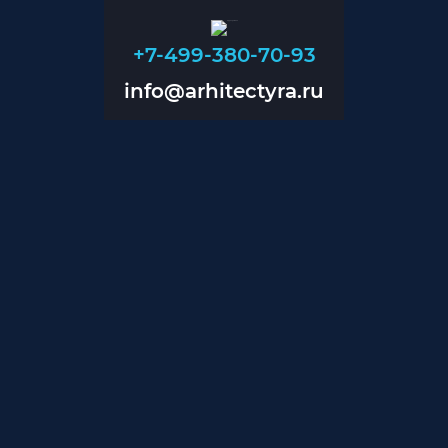
+7-499-380-70-93
info@arhitectyra.ru
+7-499-380-70-93
info@arhitectyra.ru
Главная
О нас
Проекты
Прайс
Контакты
Блог
Дизайн помещений
Дизайн магазинов
Дизайн коттеджей
Проектирование инженерии
Проектирование вентиляции