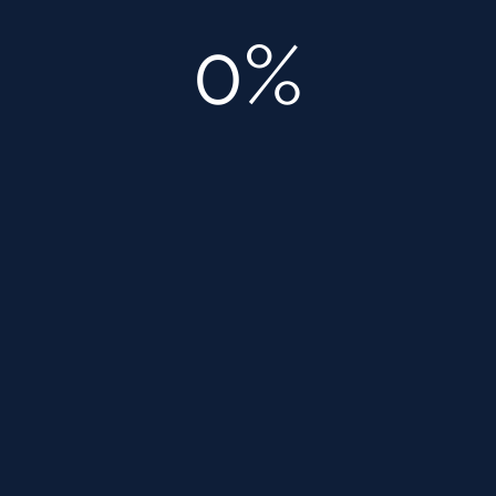
Заводы по переработке нефтепродуктов. Здесь
0%
экономится более 98 % чистой воды.
Пищевая промышленность. Здесь такую воду
применяют для промывки полуфабрикатов и в
системе охлаждения.
Отрасль энергетики. Это в первую очередь
электростанции. Вода, применяемая для охлаждения,
может быть использована повторно.
Мойка автомобилей. Оборотное водоснабжение
здесь позволит сэкономить большое количество
чистой воды.