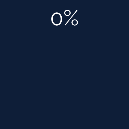
Проектирование электроснабжения
0%
Архитектурное проектирование
Дизайн квартир
Текст страницы….
+7-499-380-70-93
Студия дизайна Copyright © 2026
сайт по дизайну и
архитектуре