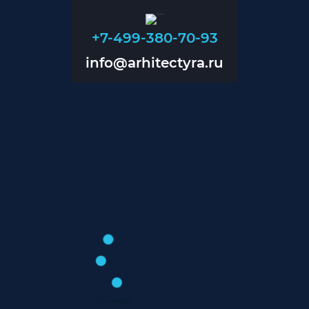
+7-499-380-70-93
info@arhitectyra.ru
+7-499-380-70-93
info@arhitectyra.ru
Главная
О нас
Проекты
Прайс
Контакты
Блог
Дизайн помещений
Дизайн магазинов
Дизайн коттеджей
Проектирование инженерии
Проектирование вентиляции