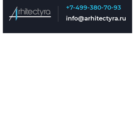
+7-499-380-70-93
Главная
О нас
info@arhitectyra.ru