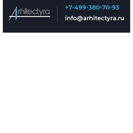
+7-499-380-70-93
Главная
О нас
info@arhitectyra.ru