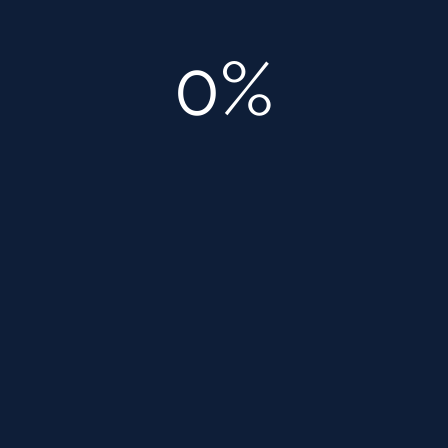
Обмерный план помещения.
0%
Планировочные решения (не более 2 вариантов).
План демонтажа/ возведения перегородок и стен
(при необходимости).
План расположения мебели и оборудования.
План привязки сантехнического оборудования( при
наличии).
План расположения силовых и слаботочных
розеток и электрических выводов.
Совмещенный план потолков с расположением
светильников.
Совмещенный план расположения светильников и