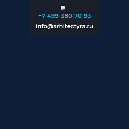
+7-499-380-70-93
info@arhitectyra.ru
+7-499-380-70-93
info@arhitectyra.ru
Главная
О нас
Проекты
Прайс
Контакты
Блог
Дизайн помещений
Дизайн магазинов
Дизайн коттеджей
Проектирование инженерии
Проектирование вентиляции