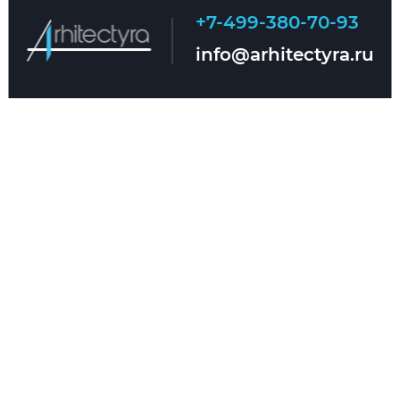
+7-499-380-70-93
Главная
О нас
info@arhitectyra.ru