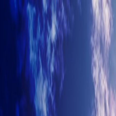
+7-499-380-70-93
info@arhitectyra.ru