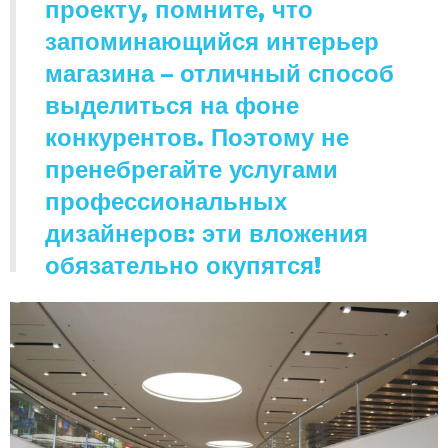
проекту, помните, что
запоминающийся интерьер
магазина – отличный способ
выделиться на фоне
конкурентов. Поэтому не
пренебрегайте услугами
профессиональных
дизайнеров: эти вложения
обязательно окупятся!