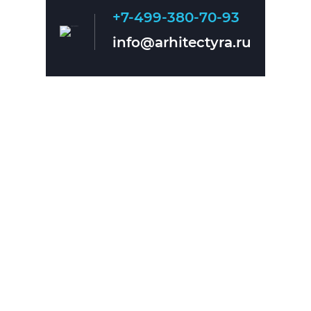
+7-499-380-70-93
Главная
О нас
info@arhitectyra.ru