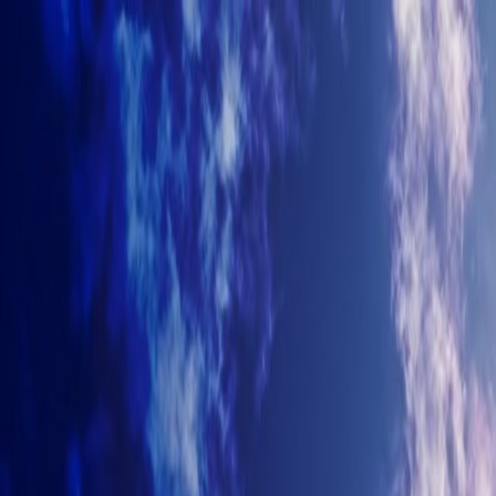
+7-499-380-70-93
info@arhitectyra.ru