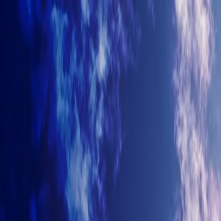
+7-499-380-70-93
info@arhitectyra.ru