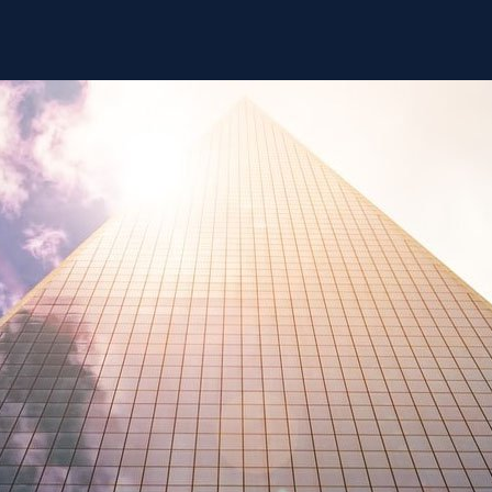
присутствует много факторов –
и качество товара, и качество
сервиса, но не последнюю роль
играет дизайн магазина
колготок и белья: женщины
любят оригинальные
помещения с эстетичным
оформлением.
Собственно, оформление зависит от характера товара.