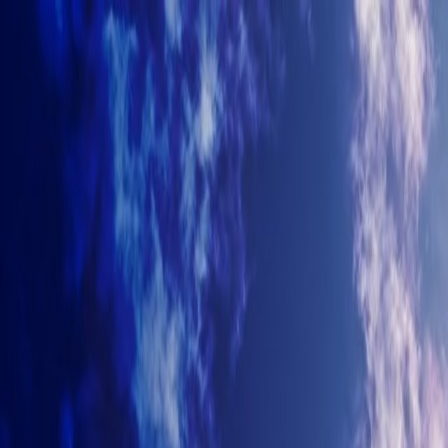
+7-499-380-70-93
info@arhitectyra.ru