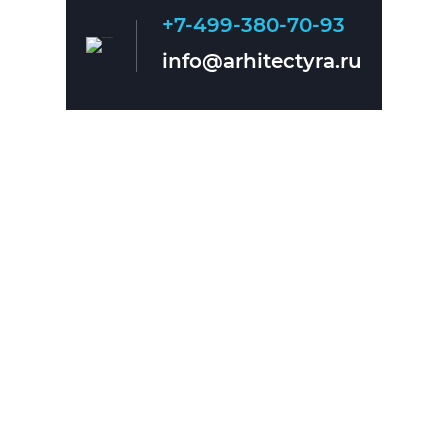
+7-499-380-70-93
Главная
О нас
info@arhitectyra.ru