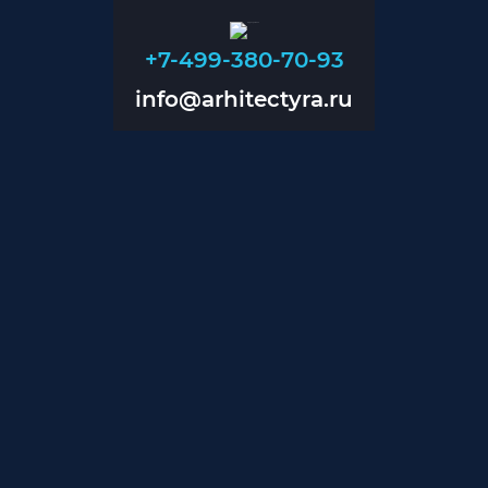
+7-499-380-70-93
info@arhitectyra.ru
+7-499-380-70-93
info@arhitectyra.ru
Главная
О нас
Проекты
Прайс
Контакты
Блог
Дизайн помещений
Дизайн магазинов
Дизайн коттеджей
Проектирование инженерии
Проектирование вентиляции