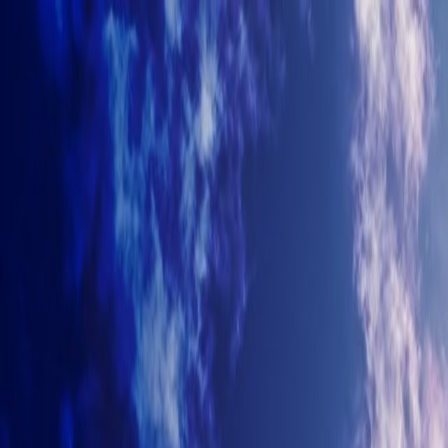
+7-499-380-70-93
info@arhitectyra.ru