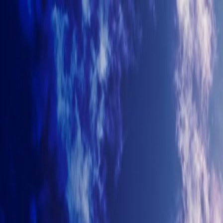
+7-499-380-70-93
info@arhitectyra.ru